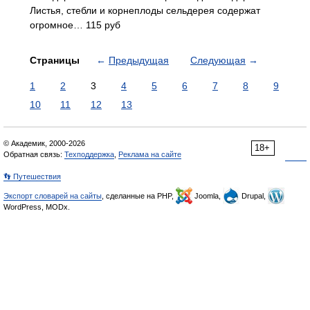
Листья, стебли и корнеплоды сельдерея содержат
огромное… 115 руб
Страницы
←
Предыдущая
Следующая
→
1
2
3
4
5
6
7
8
9
10
11
12
13
© Академик, 2000-2026
18+
Обратная связь:
Техподдержка
,
Реклама на сайте
👣 Путешествия
Экспорт словарей на сайты
, сделанные на PHP,
Joomla,
Drupal,
WordPress, MODx.