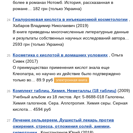
более в романах Нотомб. История, рассказанная в
романе… 182 грн (только Украина)
Гиалуроновая кислота в инъекционной косметологии
,
24
Хабаров Владимир Николаевич (2019)
В книге приведены многочисленные литературные данные
и результаты собственных научных исследований автора…
2593 грн (только Украина)
Косметика с кислотой в домашних условиях
, Ольга
25
Сивек (2017)
О преимуществах применения кислот знала еще
Клеопатра, но научно их действие было подтверждено
только во… 89.9 руб
электронная книга
Комплект таблиц. Химия. Неметаллы (18 таблиц)
(2009)
26
Учебный альбом из 18 листов. Арт. 5-8688-018 Галогены.
Химия галогенов. Сера. Аллотропия. Химия серы. Серная
кислота… 4594 руб
Лечение сельдереем. Душистый лекарь против
27
ожирения, стресса, отложения солей, анемии,
гипертонии
, Константинов Юрий (2018)